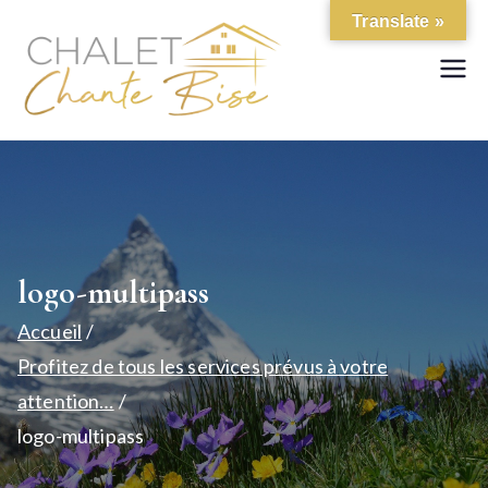
Aller
Translate »
au
contenu
Location de chalet de
Chalet Chante
standing
Bise
logo-multipass
Accueil
Profitez de tous les services prévus à votre
attention…
logo-multipass