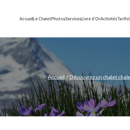
Accueil
Le Chalet
Photos
Services
Livre d’Or
Activités
Tarifs
let de standing
ante Bise
Accueil
Découvrez un chalet chale