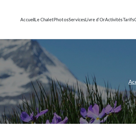
Accueil
Le Chalet
Photos
Services
Livre d’Or
Activités
Tarifs
let de standing
ante Bise
Ac