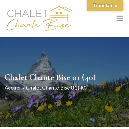
Aller
Translate »
au
contenu
Location de chalet de
Chalet Chante
standing
Bise
Chalet Chante Bise 01 (40)
Accueil
Chalet Chante Bise 01 (40)