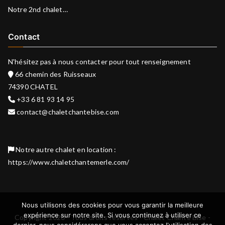
Notre 2nd chalet…
Contact
N'hésitez pas à nous contacter pour tout renseignement
66 chemin des Ruisseaux
74390 CHATEL
+33 6 81 93 14 95
contact@chaletchantebise.com
Notre autre chalet en location :
https://www.chaletchantemerle.com/
Nous utilisons des cookies pour vous garantir la meilleure
expérience sur notre site. Si vous continuez à utiliser ce
Copyright 2020 - Tous droits réservés - Chalet Chante Bise -