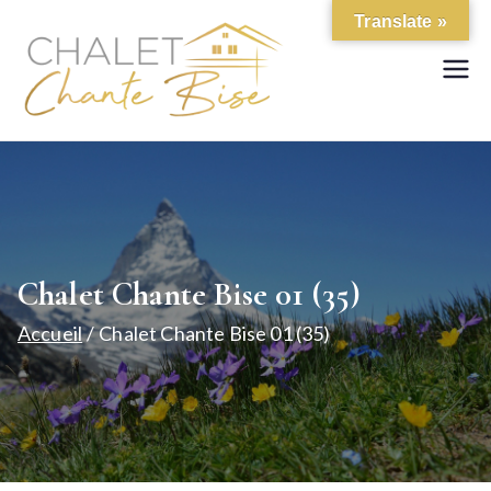
Aller
Translate »
au
contenu
Location de chalet de
Chalet Chante
standing
Bise
Chalet Chante Bise 01 (35)
Accueil
Chalet Chante Bise 01 (35)