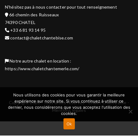
N'hésitez pas à nous contacter pour tout renseignement
66 chemin des Ruisseaux
74390 CHATEL
+33 6 81 93 14 95
contact@chaletchantebise.com
Notre autre chalet en location :
https://www.chaletchantemerle.com/
Nous utilisons des cookies pour vous garantir la meilleure
expérience sur notre site. Si vous continuez à utiliser ce
Copyright 2020 - Tous droits réservés - Chalet Chante Bise -
dernier, nous considérerons que vous acceptez l'utilisation des
Mentions légales
cookies.
Ok