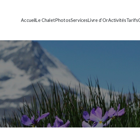
Accueil
Le Chalet
Photos
Services
Livre d’Or
Activités
Tarifs
let de standing
ante Bise