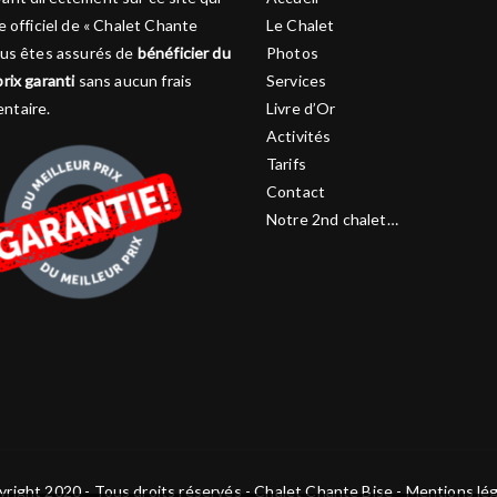
te officiel de « Chalet Chante
Le Chalet
vous êtes assurés de
bénéficier du
Photos
prix garanti
sans aucun frais
Services
ntaire.
Livre d’Or
Activités
Tarifs
Contact
Notre 2nd chalet…
right 2020 - Tous droits réservés - Chalet Chante Bise -
Mentions lég