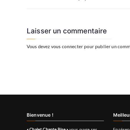
de
l’article
Laisser un commentaire
Vous devez
vous connecter
pour publier un comm
Bienvenue !
Meilleu
« Chalet Chante Bise »
vous ouvre ses
En réserv