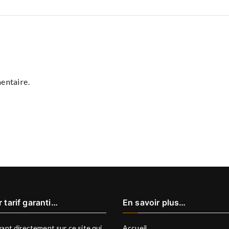
entaire.
r tarif garanti…
En savoir plus…
ant directement sur ce site qui
Accueil