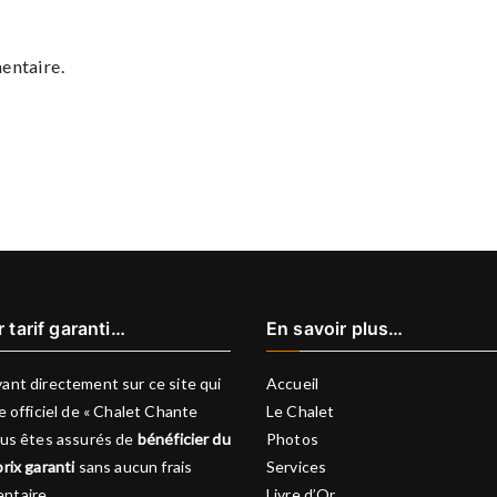
entaire.
r tarif garanti…
En savoir plus…
ant directement sur ce site qui
Accueil
te officiel de « Chalet Chante
Le Chalet
vous êtes assurés de
bénéficier du
Photos
prix garanti
sans aucun frais
Services
ntaire.
Livre d’Or