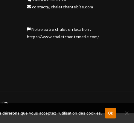
contact@chaletchantebise.com
Notre autre chalet en location :
https://www.chaletchantemerle.com/
ales
nsidérerons que vous acceptez l'utilisation des cookies.
Ok