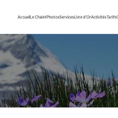
Accueil
Le Chalet
Photos
Services
Livre d’Or
Activités
Tarifs
let de standing
ante Bise