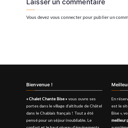
Laisser un commentaire
Vous devez
vous connecter
pour publier un comm
Bienvenue !
Meilleu
« Chalet Chante Bise »
vous ouvre ses
En réserv
portes dans le village d’altitude de Châtel
est le si
dans le Chablais français ! Tout a été
Bise », 
pensé pour un séjour inoubliable. Le
meilleur 
confort et le haut niveau d’équipements
suppléme