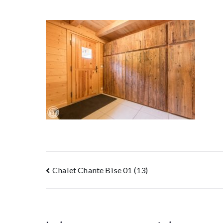
Navigation
Chalet Chante Bise 01 (13)
de
l’article