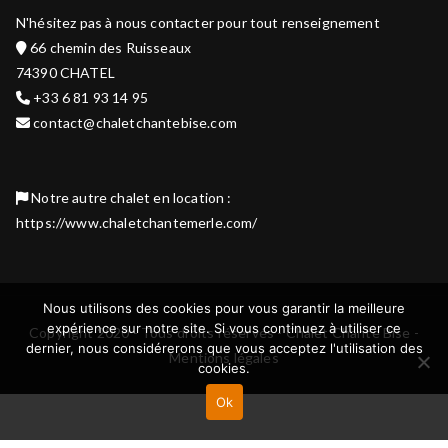
N'hésitez pas à nous contacter pour tout renseignement
66 chemin des Ruisseaux
74390 CHATEL
+33 6 81 93 14 95
contact@chaletchantebise.com
Notre autre chalet en location :
https://www.chaletchantemerle.com/
Nous utilisons des cookies pour vous garantir la meilleure
expérience sur notre site. Si vous continuez à utiliser ce
Copyright 2020 - Tous droits réservés - Chalet Chante Bise -
dernier, nous considérerons que vous acceptez l'utilisation des
Mentions légales
cookies.
Ok