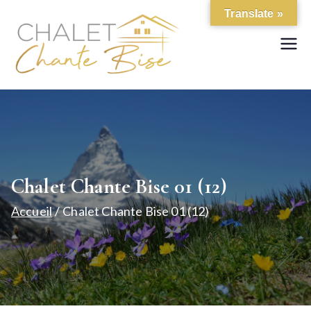
Aller
Translate »
au
contenu
Location de chalet de
Chalet Chante
standing
Bise
Chalet Chante Bise 01 (12)
Accueil
Chalet Chante Bise 01 (12)